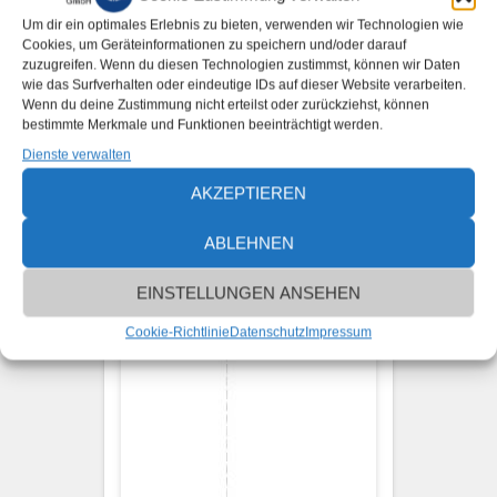
BESgrav Text auf
Um dir ein optimales Erlebnis zu bieten, verwenden wir Technologien wie
Cookies, um Geräteinformationen zu speichern und/oder darauf
Schräge und Radius
zuzugreifen. Wenn du diesen Technologien zustimmst, können wir Daten
wie das Surfverhalten oder eindeutige IDs auf dieser Website verarbeiten.
Wenn du deine Zustimmung nicht erteilst oder zurückziehst, können
bestimmte Merkmale und Funktionen beeinträchtigt werden.
Dienste verwalten
AKZEPTIEREN
ABLEHNEN
EINSTELLUNGEN ANSEHEN
Cookie-Richtlinie
Datenschutz
Impressum