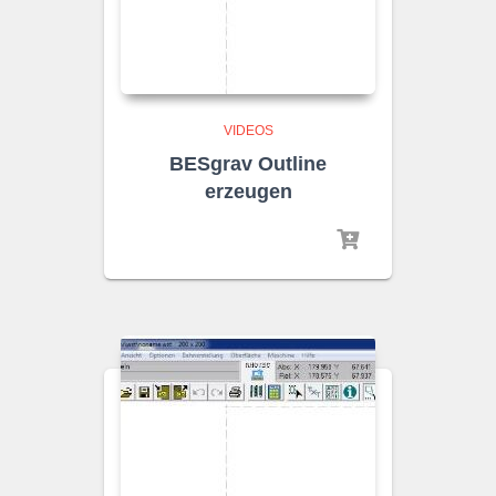
VIDEOS
BESgrav Outline
erzeugen