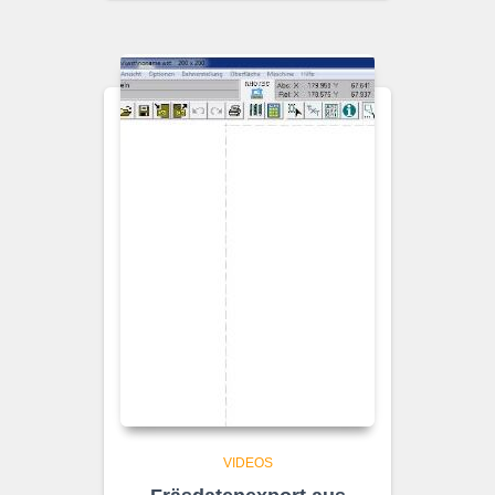
VIDEOS