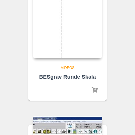
VIDEOS
BESgrav Runde Skala