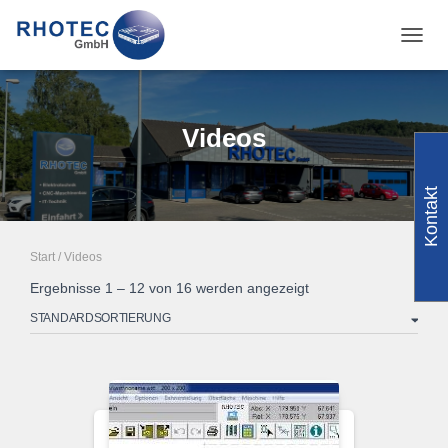
NAVI
Videos
Kontakt
Start
/ Videos
Ergebnisse 1 – 12 von 16 werden angezeigt