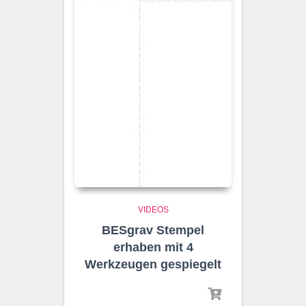
VIDEOS
BESgrav Stempel
erhaben mit 4
Werkzeugen gespiegelt