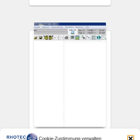
VIDEOS
Cookie-Zustimmung verwalten