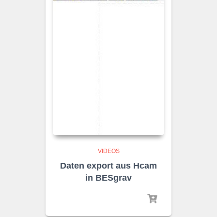
VIDEOS
Daten export aus Hcam
in BESgrav