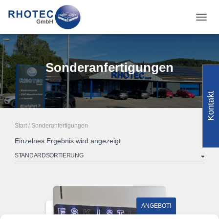
NAVI
Sonderanfertigungen
Kontakt
Start
/ Sonderanfertigungen
Einzelnes Ergebnis wird angezeigt
ANGEBOT!