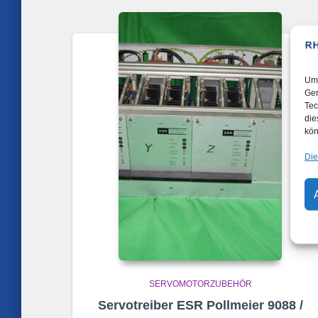
Um 
Ger
Tec
die
kön
Die
SERVOMOTORZUBEHÖR
Servotreiber ESR Pollmeier 9088 /