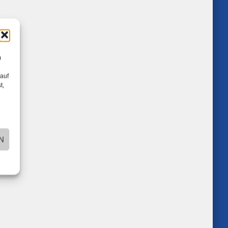
m
 auf
t,
N