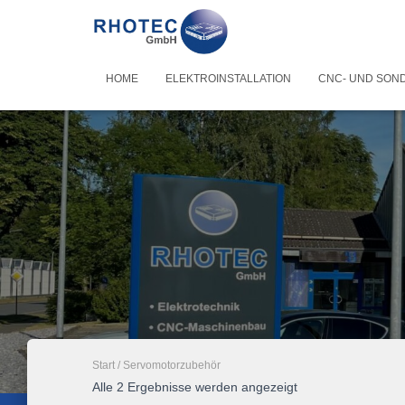
HOME
ELEKTROINSTALLATION
CNC- UND SON
Start
/ Servomotorzubehör
Alle 2 Ergebnisse werden angezeigt