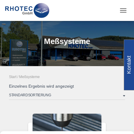
NAVI
Meßsysteme
Kontakt
Start
/ Meßsysteme
Einzelnes Ergebnis wird angezeigt