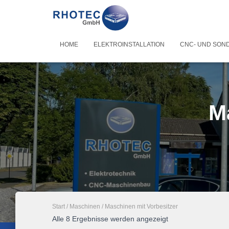
HOME
ELEKTROINSTALLATION
CNC- UND SON
M
Start
/
Maschinen
/ Maschinen mit Vorbesitzer
Alle 8 Ergebnisse werden angezeigt