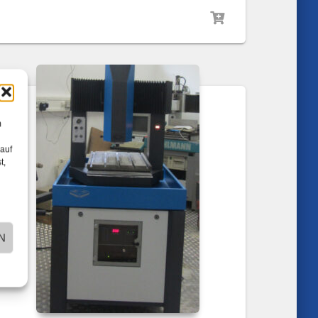
m
 auf
t,
N