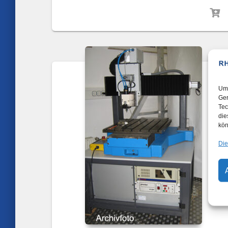
Um 
Ger
Tec
die
kön
Die