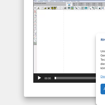
Video-
Player
Um 
Ger
Tec
die
kön
Die
00:00