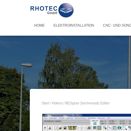
HOME
ELEKTROINSTALLATION
CNC- UND SON
Start
/
Videos
/ BESgrav Zeichensatz Editor