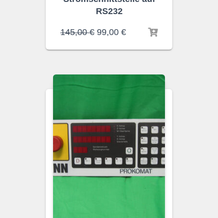
RS232
145,00
€
99,00
€