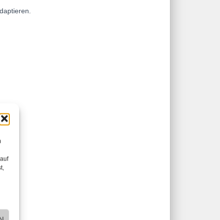
daptieren.
m
 auf
t,
N