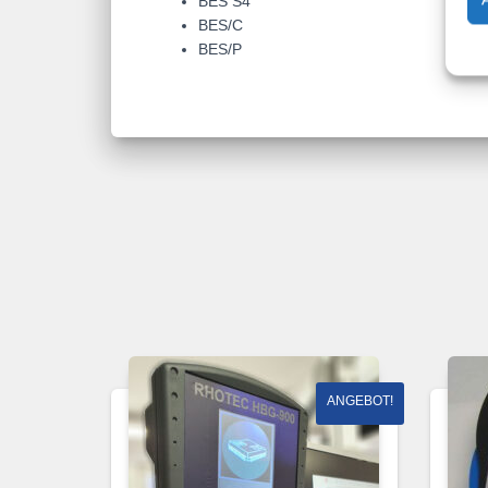
BES S4
BES/C
BES/P
ANGEBOT!