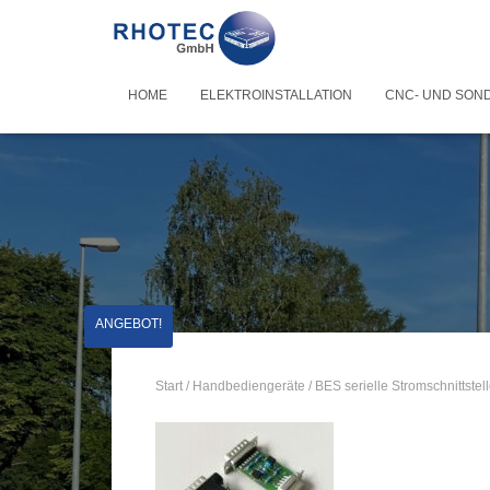
HOME
ELEKTROINSTALLATION
CNC- UND SON
ANGEBOT!
Start
/
Handbediengeräte
/ BES serielle Stromschnittste